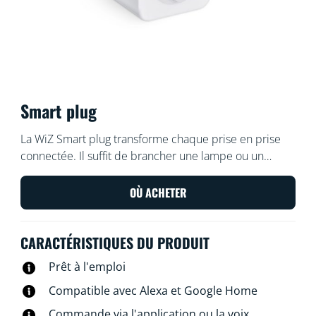
Smart plug
La WiZ Smart plug transforme chaque prise en prise
connectée. Il suffit de brancher une lampe ou un
appareil standard dessus pour pouvoir les commander
via votre smartphone ou la voix. Pour économiser
OÙ ACHETER
l'énergie, vous pouvez aussi créer des routines
quotidiennes d'allumage et d'extinction de vos
CARACTÉRISTIQUES DU PRODUIT
appareils. Vous ne vous demanderez plus jamais si
vous avez bien éteint la lumière ou un appareil en
Prêt à l'emploi
partant de chez vous, il vous suffira de vérifier sur votre
Compatible avec Alexa et Google Home
smartphone.
Commande via l'application ou la voix