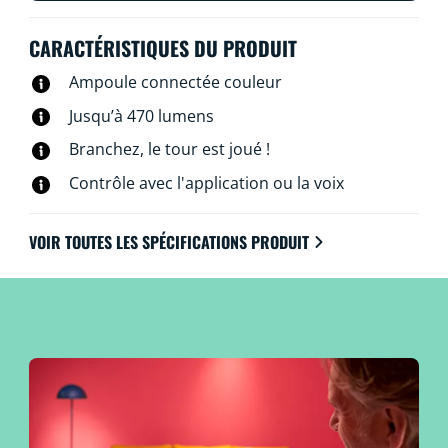
besoin de matériel spécial : les lampes WiZ se
connectent directement au Wi-Fi.
CARACTÉRISTIQUES DU PRODUIT
Ampoule connectée couleur
Jusqu’à 470 lumens
Branchez, le tour est joué !
Contrôle avec l'application ou la voix
VOIR TOUTES LES SPÉCIFICATIONS PRODUIT