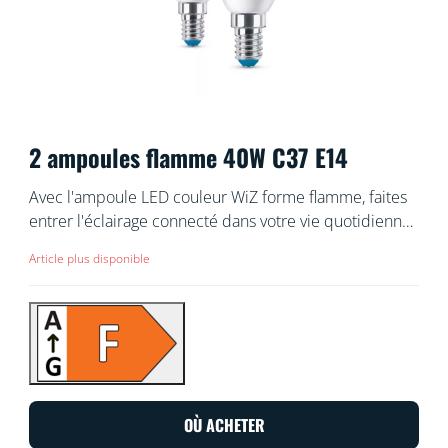
2 ampoules flamme 40W C37 E14
Avec l'ampoule LED couleur WiZ forme flamme, faites
entrer l'éclairage connecté dans votre vie quotidienne.
Elle complètera parfaitement tous les luminaires déco
Article plus disponible
dotés d'une douille E14. Pour créer l'ambiance qui
vous plaît, vous avez le choix entre une lumière
blanche plus ou moins chaude, ou déclinée en
16 millions de couleurs. Vous pouvez créer des
programmes d'allumage et d'extinction de vos lampes
pour la semaine ou selon un jour précis, et
commander le système via votre smartphone ou à la
OÙ ACHETER
voix. Vous pouvez même y accéder à distance. Pas