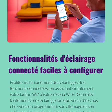
Fonctionnalités d'éclairage
connecté faciles à configurer
Profitez instantanément des avantages des
fonctions connectées, en associant simplement
votre lampe WiZ à votre réseau Wi-Fi. Contrôlez
facilement votre éclairage lorsque vous n’êtes pas
chez vous en programmant son allumage et son