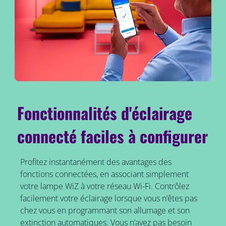
Fonctionnalités d'éclairage
connecté faciles à configurer
Profitez instantanément des avantages des
fonctions connectées, en associant simplement
votre lampe WiZ à votre réseau Wi-Fi. Contrôlez
facilement votre éclairage lorsque vous n’êtes pas
chez vous en programmant son allumage et son
extinction automatiques. Vous n’avez pas besoin