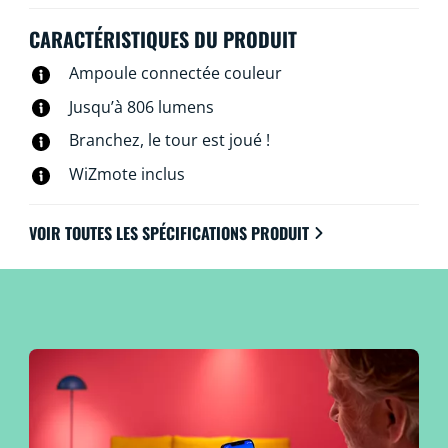
voix. Vous pouvez même y accéder à distance. Pas
besoin de matériel spécial : les lampes WiZ se
CARACTÉRISTIQUES DU PRODUIT
connectent directement au Wi-Fi.
Ampoule connectée couleur
Jusqu’à 806 lumens
Branchez, le tour est joué !
WiZmote inclus
VOIR TOUTES LES SPÉCIFICATIONS PRODUIT