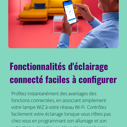
Fonctionnalités d'éclairage
connecté faciles à configurer
Profitez instantanément des avantages des
fonctions connectées, en associant simplement
votre lampe WiZ à votre réseau Wi-Fi. Contrôlez
facilement votre éclairage lorsque vous n’êtes pas
chez vous en programmant son allumage et son