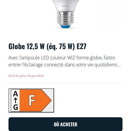
Globe 12,5 W (éq. 75 W) E27
Avec l’ampoule LED couleur WiZ forme globe, faites
entrer l’éclairage connecté dans votre vie quotidienne.
Installez-la sur un lampadaire ou une suspension pour
Article plus disponible
créer l’ambiance qui vous plaît. Vous avez le choix
entre une lumière blanche plus ou moins chaude, ou
déclinée en 16 millions de couleurs. Vous pouvez
créer des programmes d’allumage et d’extinction de
vos lampes pour la semaine ou selon un jour précis, et
commander le système via votre smartphone ou à la
voix. Vous pouvez même y accéder à distance. Pas
OÙ ACHETER
besoin de matériel spécial : les lampes WiZ se