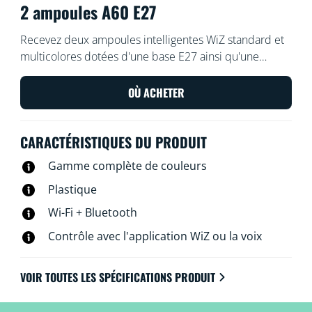
2 ampoules A60 E27
Recevez deux ampoules intelligentes WiZ standard et
multicolores dotées d'une base E27 ainsi qu'une
WiZmote avec cette solution d'éclairage intelligent.
Utilisez la WiZmote, l'application WiZ ou votre voix
OÙ ACHETER
pour varier l'intensité lumineuse ou appliquer des
modes d'éclairage prédéfinis sur les configurations Wi-
CARACTÉRISTIQUES DU PRODUIT
Fi.
Gamme complète de couleurs
Plastique
Wi-Fi + Bluetooth
Contrôle avec l'application WiZ ou la voix
VOIR TOUTES LES SPÉCIFICATIONS PRODUIT