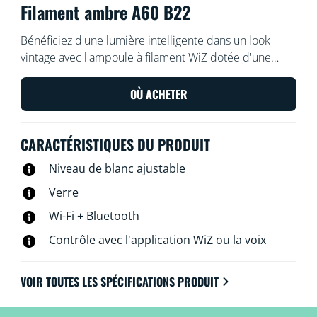
Filament ambre A60 B22
Bénéficiez d'une lumière intelligente dans un look
vintage avec l'ampoule à filament WiZ dotée d'une
base B22, offrant un revêtement ambré avec une
lumière blanche chaude ou froide. Utilisez
OÙ ACHETER
l'application WiZ ou votre voix pour varier l'intensité
lumineuse ou appliquer des modes d'éclairage
CARACTÉRISTIQUES DU PRODUIT
prédéfinis sur les configurations Wi-Fi.
Niveau de blanc ajustable
Verre
Wi-Fi + Bluetooth
Contrôle avec l'application WiZ ou la voix
VOIR TOUTES LES SPÉCIFICATIONS PRODUIT