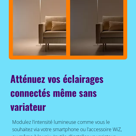
Atténuez vos éclairages
connectés même sans
variateur
Modulez l’intensité lumineuse comme vous le
souhaitez via votre smartphone ou l’accessoire WiZ,