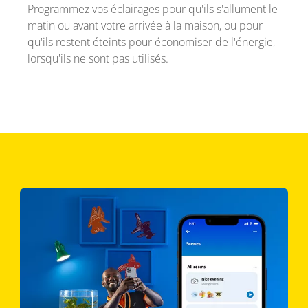
Programmez vos éclairages pour qu'ils s'allument le
matin ou avant votre arrivée à la maison, ou pour
qu'ils restent éteints pour économiser de l'énergie,
lorsqu'ils ne sont pas utilisés.