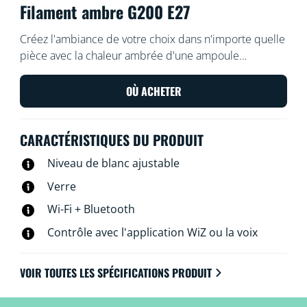
Filament ambre G200 E27
Créez l'ambiance de votre choix dans n'importe quelle
pièce avec la chaleur ambrée d'une ampoule
sphérique intelligente à filament WiZ
surdimensionnée, projetant une lumière blanche
OÙ ACHETER
chaude ou froide. Utilisez l'application WiZ ou votre
voix pour varier l'intensité lumineuse ou appliquer des
CARACTÉRISTIQUES DU PRODUIT
modes d'éclairage prédéfinis sur les configurations Wi-
Fi.
Niveau de blanc ajustable
Verre
Wi-Fi + Bluetooth
Contrôle avec l'application WiZ ou la voix
VOIR TOUTES LES SPÉCIFICATIONS PRODUIT