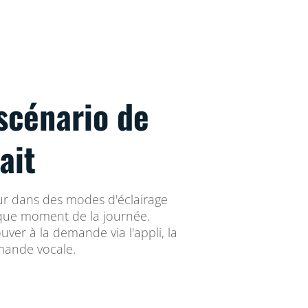
scénario de
ait
eur dans des modes d'éclairage
que moment de la journée.
ouver à la demande via l'appli, la
ande vocale.