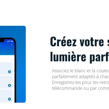
Créez votre 
lumière parf
Associez le blanc et la coul
parfaitement adaptés à cha
Enregistrez-les pour les retr
télécommande ou par comm