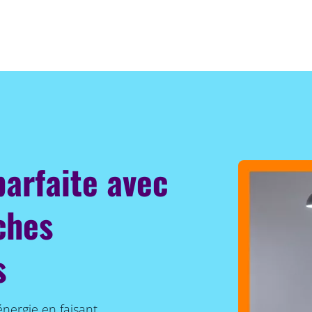
parfaite avec
ches
s
énergie en faisant