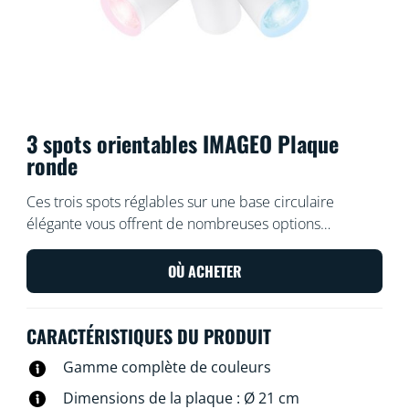
3 spots orientables IMAGEO Plaque
ronde
Ces trois spots réglables sur une base circulaire
élégante vous offrent de nombreuses options
intéressantes pour inonder votre pièce d'une belle
lumière et de belles couleurs. Choisissez un scénario
OÙ ACHETER
de lumière pour une activité spécifique avec nos spots
encastrables, ou laissez notre application faire tout le
CARACTÉRISTIQUES DU PRODUIT
travail avec des routines automatisées.
Gamme complète de couleurs
Dimensions de la plaque : Ø 21 cm