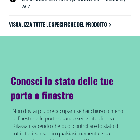
promemoria di batteria scarica nell'app WiZ e un
WiZ
indicatore LED sullo stesso sensore di contatto ti
avvisano ogni volta che è necessario sostituire la
VISUALIZZA TUTTE LE SPECIFICHE DEL PRODOTTO
batteria.
Conosci lo stato delle tue
porte o finestre
Non dovrai più preoccuparti se hai chiuso o meno
le finestre e le porte quando sei uscito di casa.
Rilassati sapendo che puoi controllare lo stato di
tutti i tuoi sensori in qualsiasi momento e da