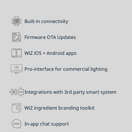
Built-in connectivity
Firmware OTA Updates
WiZ iOS + Android apps
Pro-interface for commercial lighting
Integrations with 3rd party smart system
WiZ ingredient branding toolkit
In-app chat support