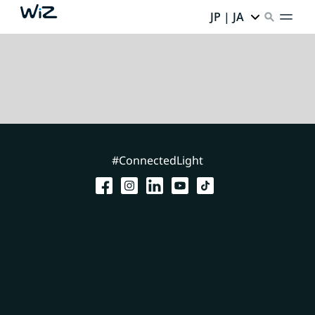
JP | JA
#ConnectedLight