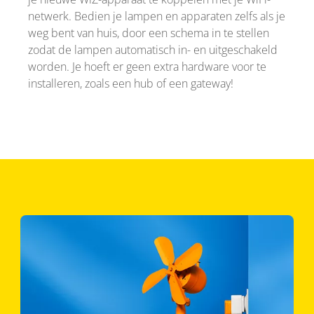
netwerk. Bedien je lampen en apparaten zelfs als je
weg bent van huis, door een schema in te stellen
zodat de lampen automatisch in- en uitgeschakeld
worden. Je hoeft er geen extra hardware voor te
installeren, zoals een hub of een gateway!