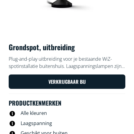
Grondspot, uitbreiding
Plug-and-play uitbreiding voor je bestaande WiZ-
spotinstallatie buitenshuis. Laagspanningslampen zijn
eenvoudig en veilig te installeren. Te plaatsen en
verplaatsen waar je maar wilt, zonder aanvullende
VERKRIJGBAAR BIJ
bekabeling. Met je bestaande wifi kun je de lampen
bedienen met je stem of de WiZ-app.
PRODUCTKENMERKEN
Alle kleuren
Laagspanning
Geschikt voor buiten