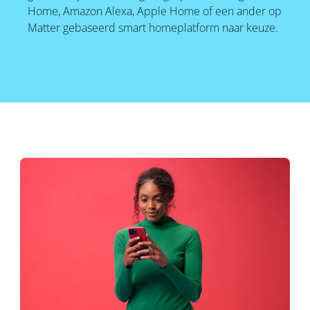
Home, Amazon Alexa, Apple Home of een ander op
Matter gebaseerd smart homeplatform naar keuze.