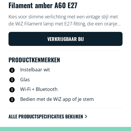
Filament amber A60 E27
Kies voor slimme verlichting met een vintage stijl met
de WiZ Filament lamp met E27-fitting, die een oranje
coating heeft en warmwit of koelwit licht geeft.
Gebruik de WiZ app of je stem om de verlichting te
VERKRIJGBAAR BIJ
dimmen of feller te zetten, of gebruik
voorgeprogrammeerde lichtinstellingen op Wi-Fi-
PRODUCTKENMERKEN
setups.
Instelbaar wit
Glas
Wi-Fi + Bluetooth
Bedien met de WiZ app of je stem
ALLE PRODUCTSPECIFICATIES BEKIJKEN