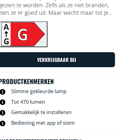
gezien te worden. Zelfs als ze niet branden,
zien ze er goed uit. Maar wacht maar tot je
ze inschakelt! Deze dimbare, transparante
lichtbollen vullen je ruimtes met alle kleuren
van de regenboog en elke wittinten die je
kunt bedenken, van gezellig tot koel licht.
Geniet van de klassieke vintage uitstraling
van gloeilampen, terwijl je profiteert van de
VERKRIJGBAAR BIJ
energiebesparende voordelen van LED.
Eenvoudig te bedienen met WiFi natuurlijk
en de WiZ app, een WiZ afstandsbediening of
PRODUCTKENMERKEN
je stem.
Slimme gekleurde lamp
Tot 470 lumen
Gemakkelijk te installeren
Bediening met app of stem