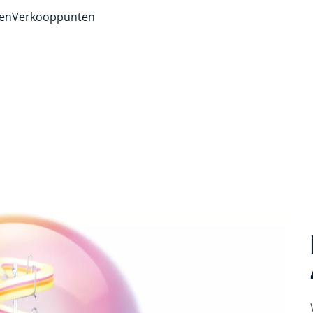
ven
Verkooppunten