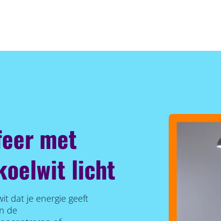
feer met
oelwit licht
wit dat je energie geeft
an de