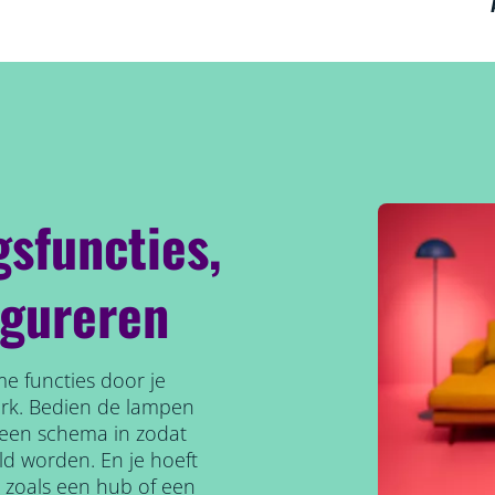
gsfuncties,
igureren
e functies door je
erk. Bedien de lampen
l een schema in zodat
ld worden. En je hoeft
, zoals een hub of een