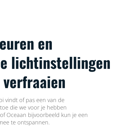
leuren en
 lichtinstellingen
 verfraaien
ooi vindt of pas een van de
 toe die we voor je hebben
of Oceaan bijvoorbeeld kun je een
 mee te ontspannen.