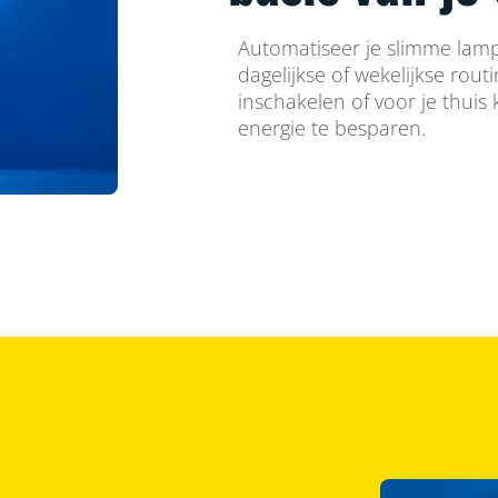
Automatiseer je slimme lamp
dagelijkse of wekelijkse rout
inschakelen of voor je thuis
energie te besparen.