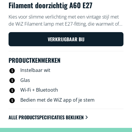
Filament doorzichtig A60 E27
Kies voor slimme verlichting met een vintage stijl met
de WiZ Filament lamp met E27-fitting, die warmwit of
koelwit licht geeft. Gebruik de WiZ app of je stem om
de verlichting te dimmen of feller te zetten, of gebruik
VERKRIJGBAAR BIJ
voorgeprogrammeerde lichtinstellingen op Wi-Fi-
setups.
PRODUCTKENMERKEN
Instelbaar wit
Glas
Wi-Fi + Bluetooth
Bedien met de WiZ app of je stem
ALLE PRODUCTSPECIFICATIES BEKIJKEN