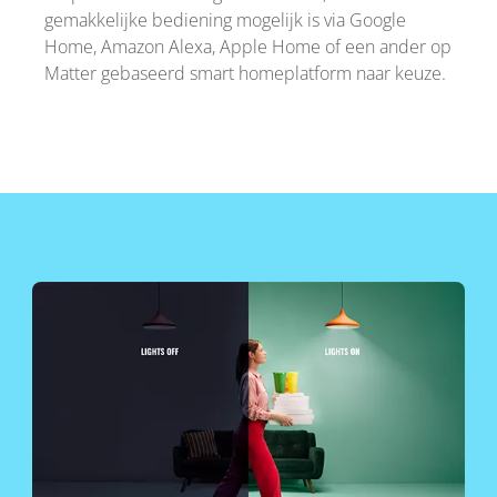
gemakkelijke bediening mogelijk is via Google
Home, Amazon Alexa, Apple Home of een ander op
Matter gebaseerd smart homeplatform naar keuze.