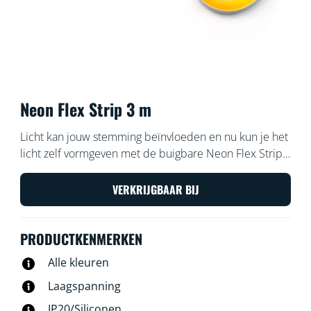
Neon Flex Strip 3 m
Licht kan jouw stemming beïnvloeden en nu kun je het
licht zelf vormgeven met de buigbare Neon Flex Strips
van WiZ. Met 3 meter aan flexibele lichtstrip kun je
gegarandeerd slimme en mooie vormen creëren,
VERKRIJGBAAR BIJ
waarmee je elke ruimte kunt verfraaien. Bepaal de
sfeer met neongekleurde lichteffecten. Met WiFi te
PRODUCTKENMERKEN
bedienen natuurlijk, met behulp van de WiZ app, de
WiZ afstandsbediening of je stem.
Alle kleuren
Laagspanning
IP20/Siliconen