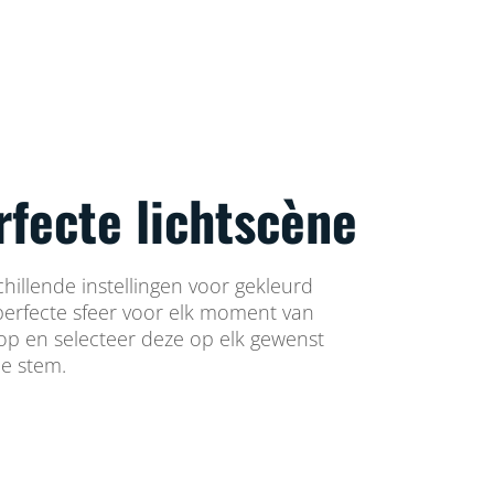
rfecte lichtscène
chillende instellingen voor gekleurd
 perfecte sfeer voor elk moment van
 op en selecteer deze op elk gewenst
e stem.