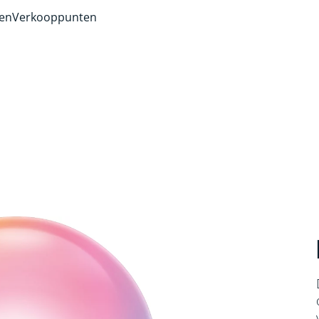
ven
Verkooppunten