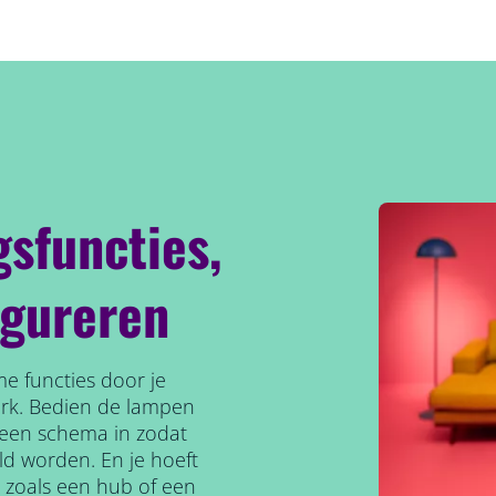
gsfuncties,
igureren
e functies door je
erk. Bedien de lampen
l een schema in zodat
ld worden. En je hoeft
, zoals een hub of een