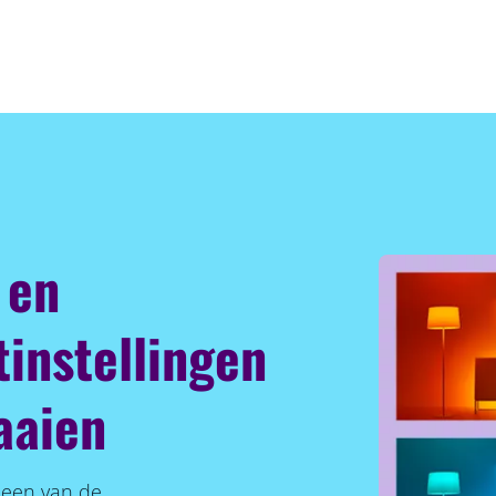
 en
tinstellingen
aaien
s een van de