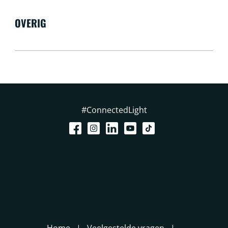
OVERIG
#ConnectedLight
Home
Veelgestelde vragen