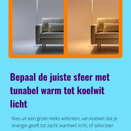
Bepaal de juiste sfeer met
tunabel warm tot koelwit
licht
Kies uit een grote reeks wittinten, van koelwit dat je
energie geeft tot zacht warmwit licht, of selecteer