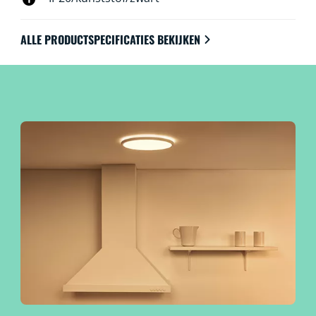
De lampen zijn uiteraard te bedienen met WiFi via de
WiZ app, WiZ afstandsbediening of met je stem.
ALLE PRODUCTSPECIFICATIES BEKIJKEN