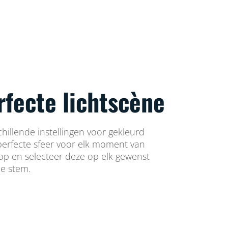
rfecte lichtscène
chillende instellingen voor gekleurd
 perfecte sfeer voor elk moment van
 op en selecteer deze op elk gewenst
e stem.