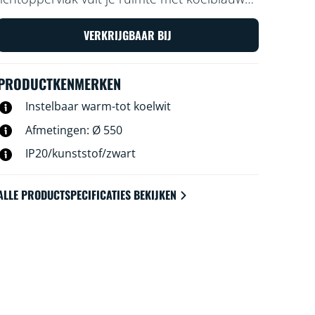
licht, zodat je je goed kunt concentreren of
met zacht en warm licht, waarmee je kunt
VERKRIJGBAAR BIJ
ontspannen.
PRODUCTKENMERKEN
Instelbaar warm-tot koelwit
Afmetingen: Ø 550
IP20/kunststof/zwart
ALLE PRODUCTSPECIFICATIES BEKIJKEN