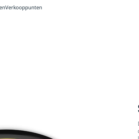
ven
Verkooppunten