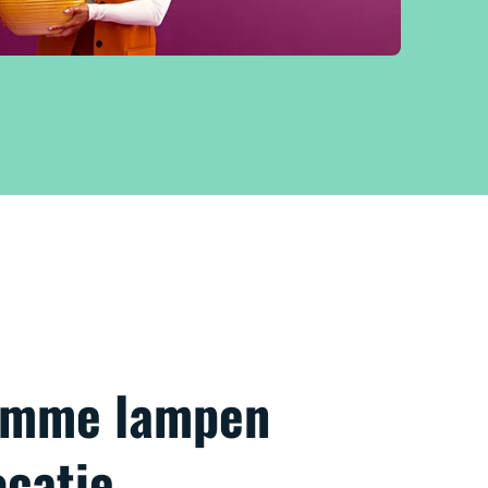
limme lampen
ocatie