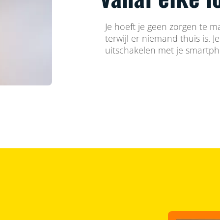
Je hoeft je geen zorgen te m
terwijl er niemand thuis is. J
uitschakelen met je smartp