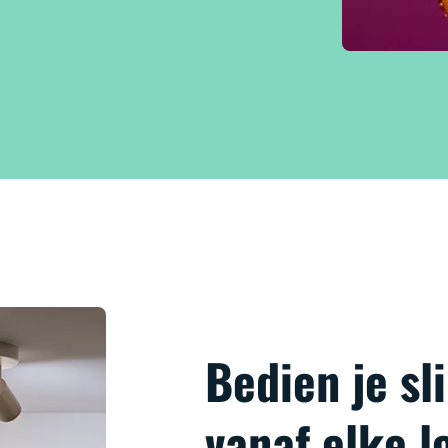
Bedien je s
vanaf elke l