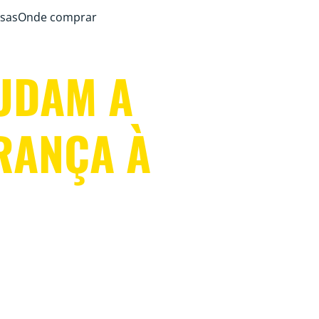
sas
Onde comprar
JUDAM A
RANÇA À
m presença
são
a de olho
no