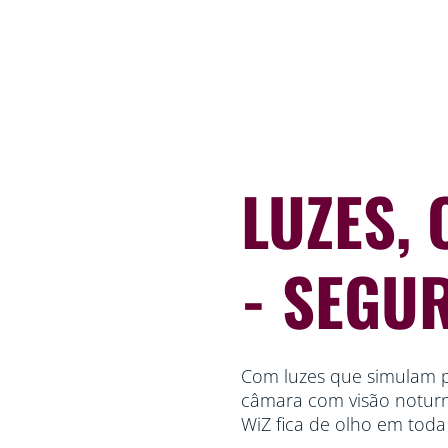
LUZES,
- SEGU
Com luzes que simulam p
câmara com visão notur
WiZ fica de olho em toda