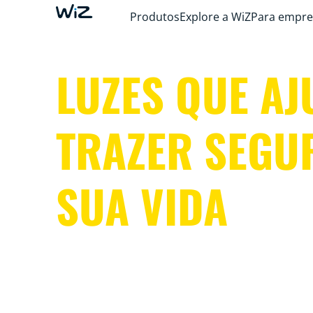
Produtos
Explore a WiZ
Para empre
LUZES QUE A
TRAZER SEGU
SUA VIDA
Com luzes de interior e exterior que simula
ou acionam alarmes de luz, câmaras com vi
noturna e deteção de movimentos, o WiZ fic
em toda a sua casa, tanto no interior como 