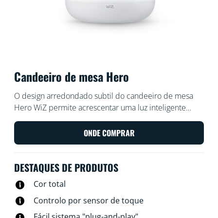
Candeeiro de mesa Hero
O design arredondado subtil do candeeiro de mesa
Hero WiZ permite acrescentar uma luz inteligente
colorida a qualquer canto das suas áreas de estar.
Utilize-o com a aplicação WiZ ou com a sua voz para
ONDE COMPRAR
reduzir ou aumentar o brilho ou utilize os modos de
luz predefinidos nas configurações do Wi-Fi.
DESTAQUES DE PRODUTOS
Cor total
Controlo por sensor de toque
Fácil sistema "plug-and-play"