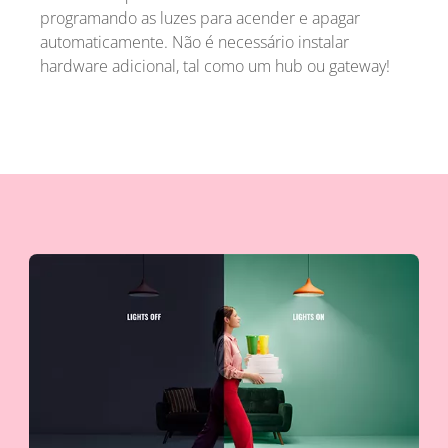
programando as luzes para acender e apagar
automaticamente. Não é necessário instalar
hardware adicional, tal como um hub ou gateway!