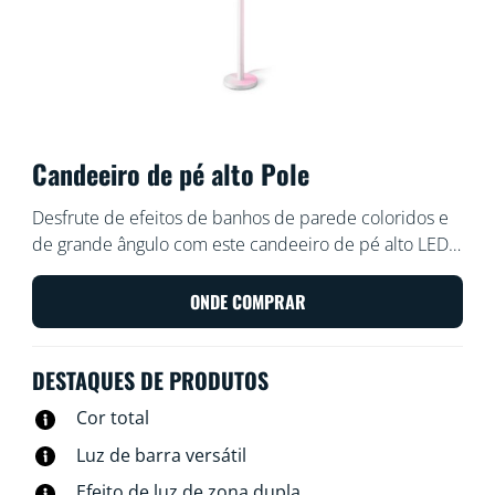
Candeeiro de pé alto Pole
Desfrute de efeitos de banhos de parede coloridos e
de grande ângulo com este candeeiro de pé alto LED
Pole. Colocado num canto, cria ambiente graças à
dupla zona de iluminação que produz uma luz de
ONDE COMPRAR
gradiente suave. Com o pé retirado, colocado
horizontalmente sob o sofá ou atrás da TV, convida a
DESTAQUES DE PRODUTOS
relaxar com a sua família.
Cor total
Luz de barra versátil
Efeito de luz de zona dupla