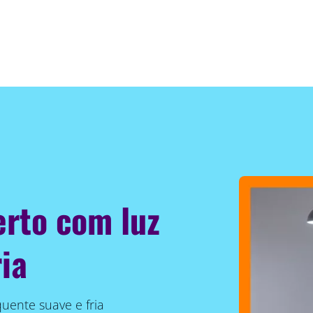
erto com luz
ia
uente suave e fria