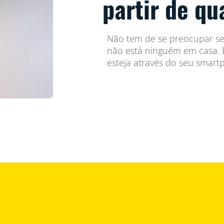
partir de qu
Não tem de se preocupar se 
não está ninguém em casa. B
esteja através do seu smart