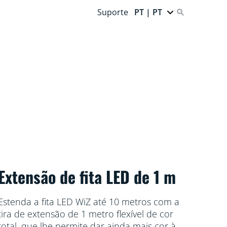
Suporte
PT | PT
Extensão de fita LED de 1 m
Estenda a fita LED WiZ até 10 metros com a
tira de extensão de 1 metro flexível de cor
total, que lhe permite dar ainda mais cor à