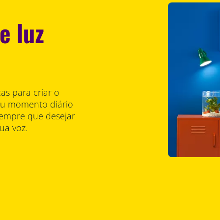
e luz
s para criar o
seu momento diário
sempre que desejar
ua voz.