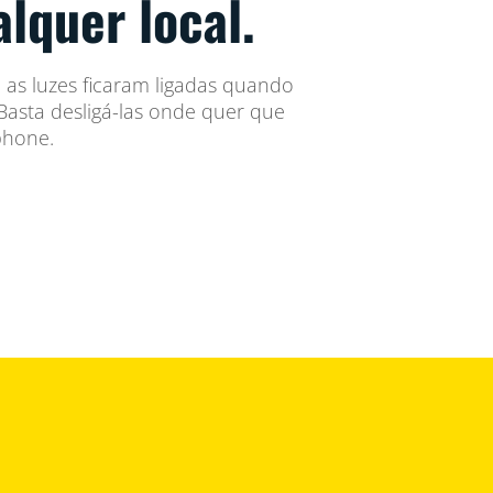
alquer local.
as luzes ficaram ligadas quando
asta desligá-las onde quer que
phone.