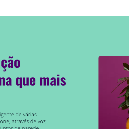
ação
rma que mais
igente de várias
one, através de voz,
ruptor de parede