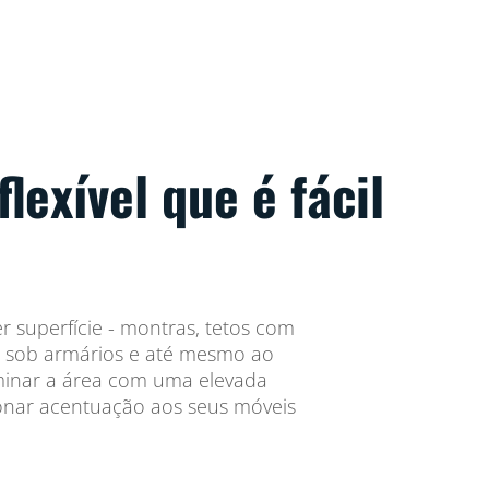
flexível que é fácil
er superfície - montras, tetos com
, sob armários e até mesmo ao
uminar a área com uma elevada
onar acentuação aos seus móveis