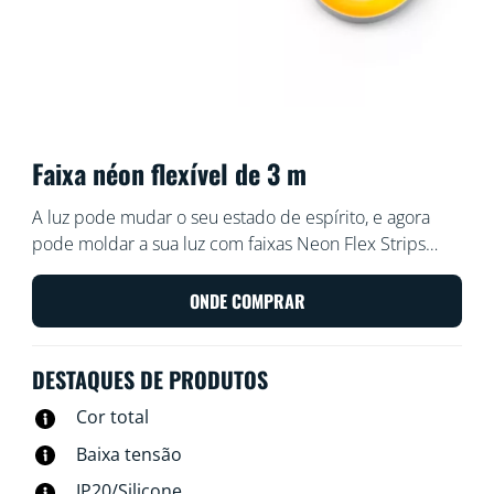
Faixa néon flexível de 3 m
A luz pode mudar o seu estado de espírito, e agora
pode moldar a sua luz com faixas Neon Flex Strips
dobráveis da WiZ. Com 3 metros de faixa de luz
flexível, temos a certeza de que pode criar formas
ONDE COMPRAR
inteligentes e elegantes para embelezar qualquer
divisão. Defina o ambiente com efeitos de gradiente
DESTAQUES DE PRODUTOS
de cor néon. Controláveis por Wi-Fi, claro, através da
utilização da aplicação WiZ, do telecomando WiZ ou da
Cor total
sua voz.
Baixa tensão
IP20/Silicone