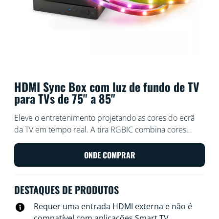
HDMI Sync Box com luz de fundo de TV
para TVs de 75" a 85"​
Eleve o entretenimento projetando as cores do ecrã
da TV em tempo real. A tira RGBIC combina cores
vibrantes à velocidade da luz para filmes, jogos ou
música. Desfrute da instalação simples e da
ONDE COMPRAR
correspondência de cores exata via HDMI. Sincronize
com qualquer dispositivo HDMI 2.0, como um
DESTAQUES DE PRODUTOS
dispositivo de streaming ou uma consola de jogos.
Ligue as luzes WiZ com capacidade de cor que quiser
Requer uma entrada HDMI externa e não é
via Wi-Fi para obter efeitos em toda a divisão.
compatível com aplicações Smart TV