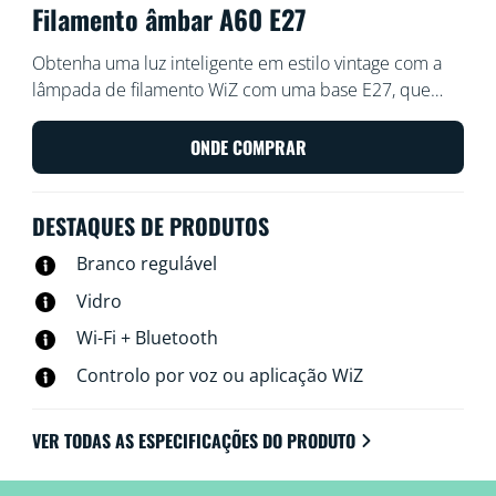
Filamento âmbar A60 E27
Obtenha uma luz inteligente em estilo vintage com a
lâmpada de filamento WiZ com uma base E27, que
oferece um revestimento âmbar com luz branca
quente ou fria. Utilize-a com a aplicação WiZ ou com a
ONDE COMPRAR
sua voz para reduzir ou aumentar o brilho ou utilize os
modos de luz predefinidos nas configurações do Wi-Fi.
DESTAQUES DE PRODUTOS
Branco regulável
Vidro
Wi-Fi + Bluetooth
Controlo por voz ou aplicação WiZ
VER TODAS AS ESPECIFICAÇÕES DO PRODUTO