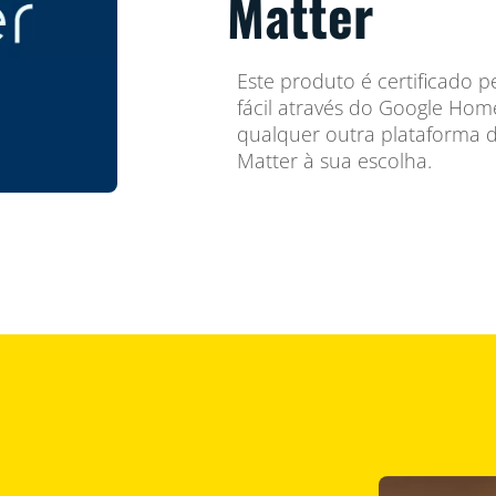
Matter
Este produto é certificado 
fácil através do Google Ho
qualquer outra plataforma d
Matter à sua escolha.