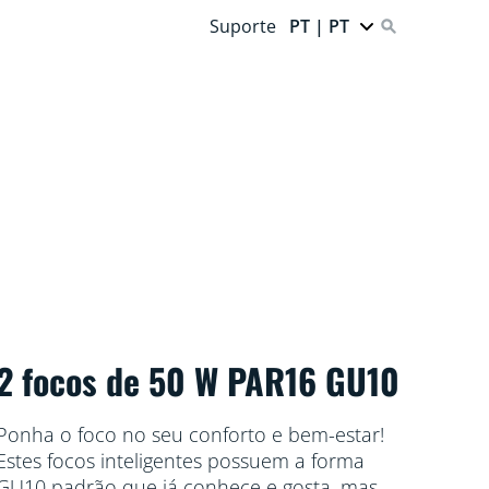
Suporte
PT | PT
2 focos de 50 W PAR16 GU10
Ponha o foco no seu conforto e bem-estar!
Estes focos inteligentes possuem a forma
GU10 padrão que já conhece e gosta, mas