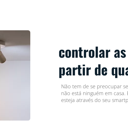
controlar as
partir de qu
Não tem de se preocupar se 
não está ninguém em casa. B
esteja através do seu smart