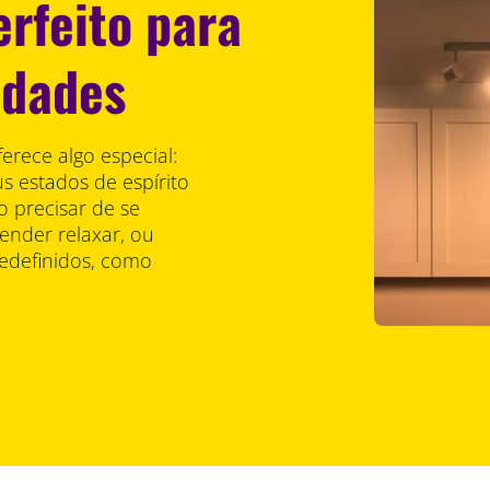
erfeito para
idades
erece algo especial:
s estados de espírito
o precisar de se
nder relaxar, ou
edefinidos, como