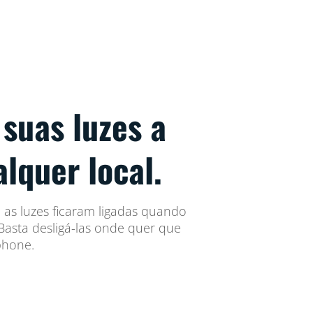
 suas luzes a
alquer local.
as luzes ficaram ligadas quando
asta desligá-las onde quer que
phone.