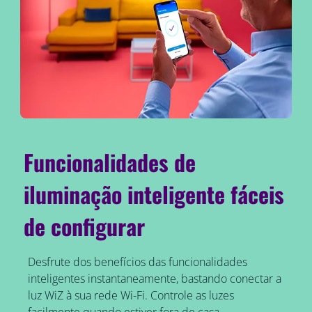
Funcionalidades de
iluminação inteligente fáceis
de configurar
Desfrute dos benefícios das funcionalidades
inteligentes instantaneamente, bastando conectar a
luz WiZ à sua rede Wi-Fi. Controle as luzes