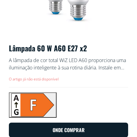
Lâmpada 60 W A60 E27 x2
A lâmpada de cor total WiZ LED A60 proporciona uma
iluminação inteligente à sua rotina diária. Instale em
qualquer abajur para criar o seu ambiente preferido,
O artigo já não está disponível
com 16 milhões de cores e luz branca quente e fria.
Pode programar a ativação e desativação das luzes
segundo as suas rotinas diárias ou semanais, controlar
através do smartphone ou da voz e aceder
remotamente às suas luzes mesmo quando está fora
de casa. As luzes WiZ são ligadas à sua rede Wi-Fi
existente, não é necessário hardware adicional.
ONDE COMPRAR