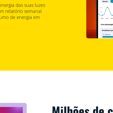
nergia das suas luzes
um relatório semanal
nsumo de energia em
Milhões de 