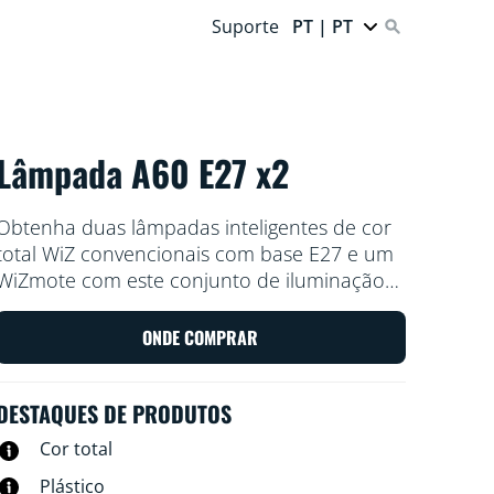
Suporte
PT | PT
Lâmpada A60 E27 x2
Obtenha duas lâmpadas inteligentes de cor
total WiZ convencionais com base E27 e um
WiZmote com este conjunto de iluminação
inteligente. Utilize-o com o WiZmote, a
aplicação WiZ ou a sua voz atenuar ou
ONDE COMPRAR
intensificar a luz, ou utilize os modos de luz
predefinidos nas configurações do Wi-Fi.
DESTAQUES DE PRODUTOS
Cor total
Plástico