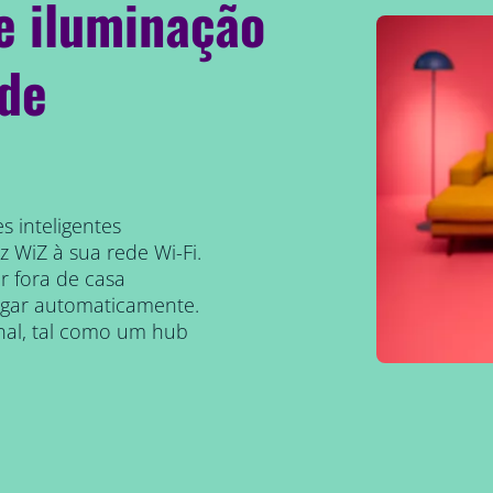
e iluminação
 de
s inteligentes
 WiZ à sua rede Wi-Fi.
r fora de casa
agar automaticamente.
onal, tal como um hub