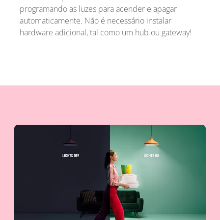
programando as luzes para acender e apagar
automaticamente. Não é necessário instalar
hardware adicional, tal como um hub ou gateway!