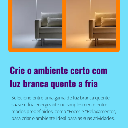
Crie o ambiente certo com
luz branca quente a fria
Selecione entre uma gama de luz branca quente
suave e fria energizante ou simplesmente entre
modos predefinidos, como "Foco" e "Relaxamento",
para criar o ambiente ideal para as suas atividades.