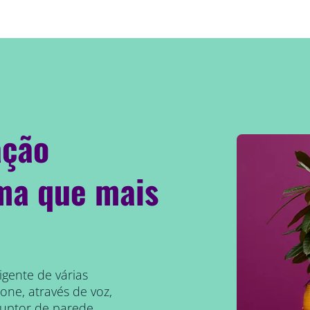
ação
rma que mais
igente de várias
one, através de voz,
ruptor de parede