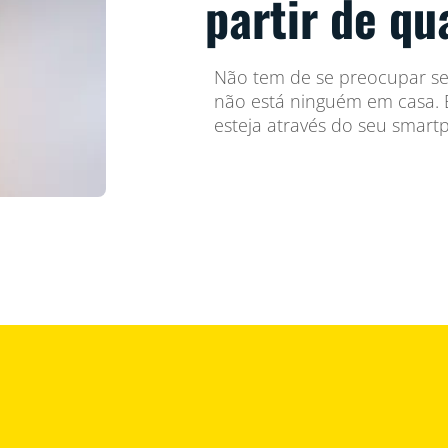
partir de qu
Não tem de se preocupar se 
não está ninguém em casa. B
esteja através do seu smart