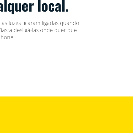
alquer local.
as luzes ficaram ligadas quando
asta desligá-las onde quer que
phone.