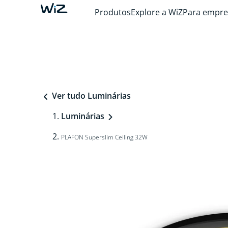
Produtos
Explore a WiZ
Para empre
Ver tudo Luminárias
Luminárias
PLAFON Superslim Ceiling 32W