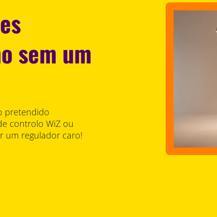
zes
mo sem um
ho pretendido
de controlo WiZ ou
ar um regulador caro!