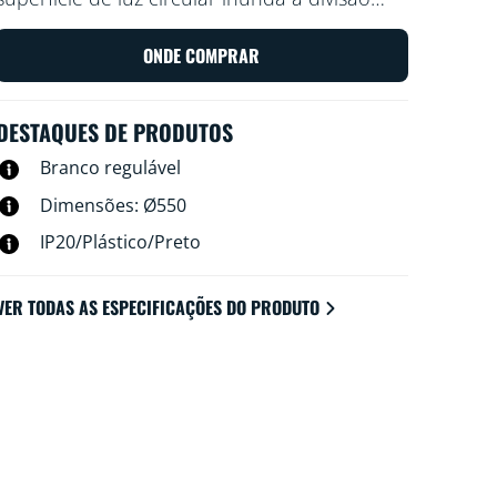
com uma luz azul fria para promover o
estado de alerta e a concentração e
ONDE COMPRAR
escurece para uma cor suave e quente para
ajudar a relaxar.
DESTAQUES DE PRODUTOS
Branco regulável
Dimensões: Ø550
IP20/Plástico/Preto
VER TODAS AS ESPECIFICAÇÕES DO PRODUTO