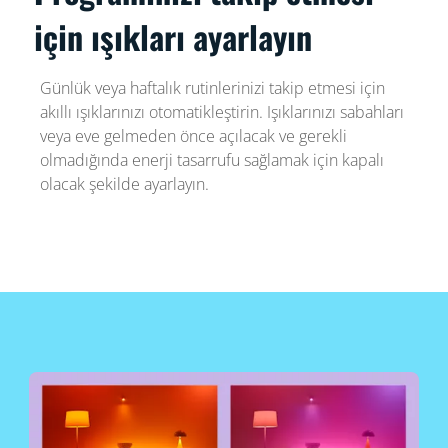
için ışıkları ayarlayın
Günlük veya haftalık rutinlerinizi takip etmesi için
akıllı ışıklarınızı otomatikleştirin. Işıklarınızı sabahları
veya eve gelmeden önce açılacak ve gerekli
olmadığında enerji tasarrufu sağlamak için kapalı
olacak şekilde ayarlayın.