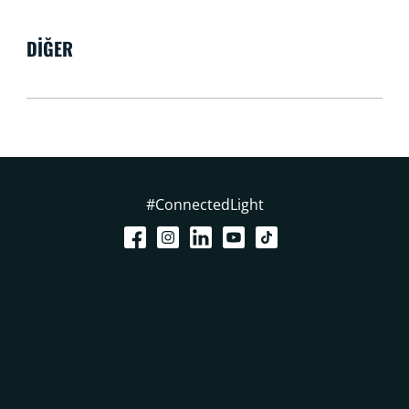
DIĞER
#ConnectedLight