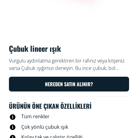
Çubuk lineer ışık
Vurgulu aydınlatma gerektiren bir rafınız veya köşeniz
varsa Çubuk ışığımızı deneyin. Bu ince çubuk, bol
miktarda renk yayar ve küçük alanlara kolayca sığar. Işık
açısını ayarlamak için iki yanından birine eğmeniz
NEREDEN SATIN ALINIR?
yeterlidir. Daha uzun bir ışığı mı tercih edersiniz? Etkiyi
ikiye katlamak için ikinci bir çubuk bağlayın.
ÜRÜNÜN ÖNE ÇIKAN ÖZELLIKLERI
Tüm renkler
Çok yönlü çubuk ışık
Kolay tak ve çalıştır özelliği