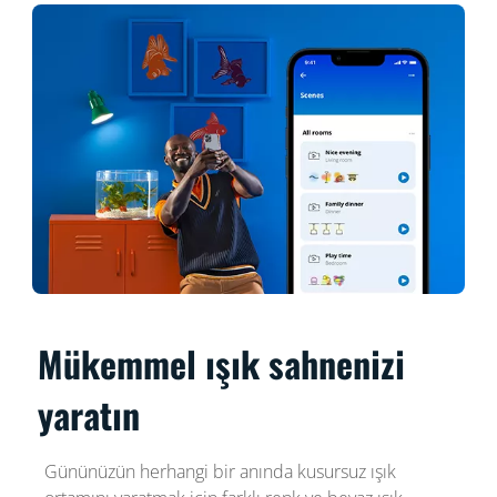
Mükemmel ışık sahnenizi
yaratın
Gününüzün herhangi bir anında kusursuz ışık