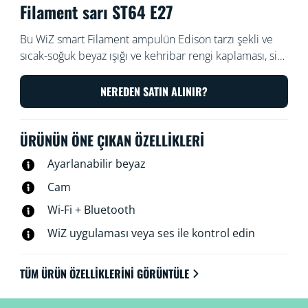
Filament sarı ST64 E27
Bu WiZ smart Filament ampulün Edison tarzı şekli ve
sıcak-soğuk beyaz ışığı ve kehribar rengi kaplaması, size
her odada nostaljik bir görünüm verir. Karartmak ve
aydınlatmak için WiZ uygulamasıyla veya sesinizle
NEREDEN SATIN ALINIR?
kumanda edin veya Wi-Fi kurulumlarında önceden
ayarlanmış ışık modlarını kullanın.
ÜRÜNÜN ÖNE ÇIKAN ÖZELLIKLERI
Ayarlanabilir beyaz
Cam
Wi-Fi + Bluetooth
WiZ uygulaması veya ses ile kontrol edin
TÜM ÜRÜN ÖZELLIKLERINI GÖRÜNTÜLE