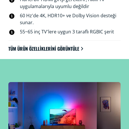
uygulamalarıyla uyumlu değildir
60 Hz'de 4K, HDR10+ ve Dolby Vision desteği
sunar.
55~65 inç TV'lere uygun 3 taraflı RGBIC şerit
TÜM ÜRÜN ÖZELLIKLERINI GÖRÜNTÜLE