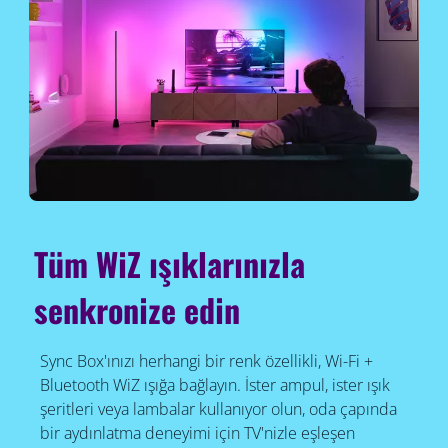
Tüm WiZ ışıklarınızla
senkronize edin
Sync Box'ınızı herhangi bir renk özellikli, Wi-Fi +
Bluetooth WiZ ışığa bağlayın. İster ampul, ister ışık
şeritleri veya lambalar kullanıyor olun, oda çapında
bir aydınlatma deneyimi için TV'nizle eşleşen