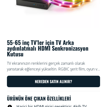
55-65 inç TV'ler için TV Arka
aydınlatmalı HDMI Senkronizasyon
Kutusu
TV ekranınızın renklerini gerçek zamanlı olarak
yansıtarak eğlenceyi yükseltin. RGBIC şerit film, oyun ve
müzikler ile senkronize renk ve hız modu eşleşmesi
yapar HDMI üzerinden basit kurulumun ve doğru renk
NEREDEN SATIN ALINIR?
eşleştirmesinin keyfini çıkarın. Yayın çubuğu veya oyun
konsolu gibi herhangi bir HDMI 2.0 cihazıyla senkronize
ÜRÜNÜN ÖNE ÇIKAN ÖZELLIKLERI
edin. Dilediğiniz kadar renkli WiZ lambayı Wi-Fi
üzerinden bağlayarak tüm oda efektleri oluşturun.
Harici bir HDMI girişi gerektirir; Akıllı TV