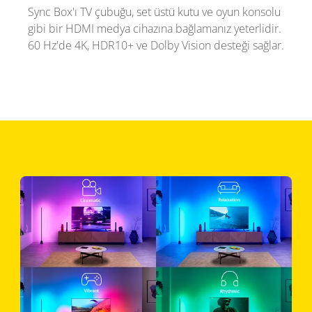
Sync Box'ı TV çubuğu, set üstü kutu ve oyun konsolu
gibi bir HDMI medya cihazına bağlamanız yeterlidir.
60 Hz'de 4K, HDR10+ ve Dolby Vision desteği sağlar.