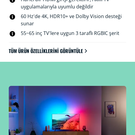
uygulamalarıyla uyumlu değildir
60 Hz'de 4K, HDR10+ ve Dolby Vision desteği
sunar​
55~65 inç TV'lere uygun 3 taraflı RGBIC şerit
TÜM ÜRÜN ÖZELLIKLERINI GÖRÜNTÜLE