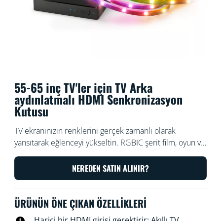
55-65 inç TV'ler için TV Arka
aydınlatmalı HDMI Senkronizasyon
Kutusu
TV ekranınızın renklerini gerçek zamanlı olarak
yansıtarak eğlenceyi yükseltin. RGBIC şerit film, oyun ve
müzikler ile senkronize renk ve hız modu eşleşmesi
yapar. HDMI üzerinden basit kurulumun ve doğru renk
NEREDEN SATIN ALINIR?
eşleştirmesinin keyfini çıkarın. Yayın çubuğu veya oyun
konsolu gibi herhangi bir HDMI 2.0 cihazıyla senkronize
ÜRÜNÜN ÖNE ÇIKAN ÖZELLIKLERI
edin. Dilediğiniz kadar renkli WiZ lambayı Wi-Fi
üzerinden bağlayarak tüm oda efektleri oluşturun.
Harici bir HDMI girişi gerektirir; Akıllı TV