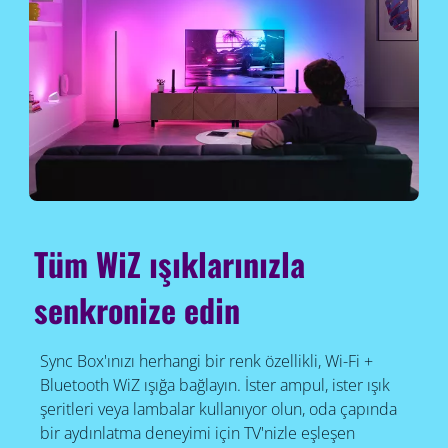
Tüm WiZ ışıklarınızla
senkronize edin
Sync Box'ınızı herhangi bir renk özellikli, Wi-Fi +
Bluetooth WiZ ışığa bağlayın. İster ampul, ister ışık
şeritleri veya lambalar kullanıyor olun, oda çapında
bir aydınlatma deneyimi için TV'nizle eşleşen