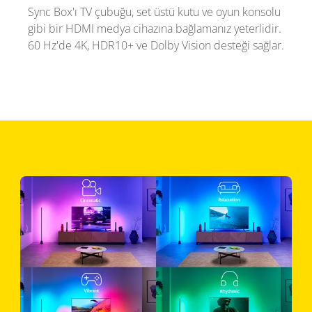
Sync Box'ı TV çubuğu, set üstü kutu ve oyun konsolu
gibi bir HDMI medya cihazına bağlamanız yeterlidir.
60 Hz'de 4K, HDR10+ ve Dolby Vision desteği sağlar.