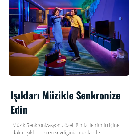
Işıkları Müzikle Senkronize
Edin
Müzik Senkronizasyonu özelliğimiz ile ritmin içine
dalın. Işıklarınızı en sevdiğiniz müziklerle