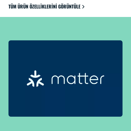
sisteminizin kontrolünün sizde almanızı sağlar. Son
TÜM ÜRÜN ÖZELLIKLERINI GÖRÜNTÜLE
derece kolay kullanım için Google Home, Amazon
Alexa ve Apple HomeKit ile uyumludur.