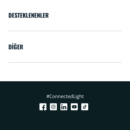
DESTEKLENENLER
DIĞER
#ConnectedLight