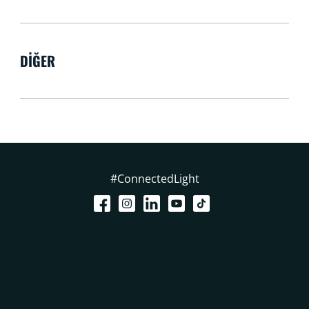
DIĞER
#ConnectedLight