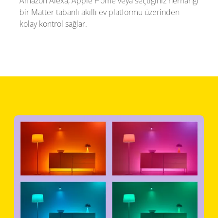
Amazon Alexa, Apple Home veya seçtiğiniz herhangi
bir Matter tabanlı akıllı ev platformu üzerinden
kolay kontrol sağlar.