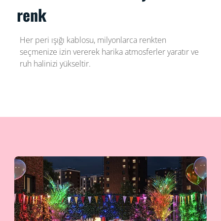
renk
Her peri ışığı kablosu, milyonlarca renkten
seçmenize izin vererek harika atmosferler yaratır ve
ruh halinizi yükseltir.