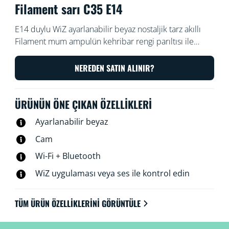
Filament sarı C35 E14
E14 duylu WiZ ayarlanabilir beyaz nostaljik tarz akıllı
Filament mum ampulün kehribar rengi parıltısı ile
küçük lambalarınıza akıllı ışık ekleyin. Karartmak ve
aydınlatmak için WiZ uygulamasıyla veya sesinizle
NEREDEN SATIN ALINIR?
kumanda edin veya Wi-Fi kurulumlarında önceden
ayarlanmış ışık modlarını kullanın.
ÜRÜNÜN ÖNE ÇIKAN ÖZELLIKLERI
Ayarlanabilir beyaz
Cam
Wi-Fi + Bluetooth
WiZ uygulaması veya ses ile kontrol edin
TÜM ÜRÜN ÖZELLIKLERINI GÖRÜNTÜLE