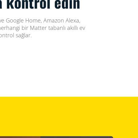
 kontrol edin
ır ve Google Home, Amazon Alexa,
rhangi bir Matter tabanlı akıllı ev
ntrol sağlar.