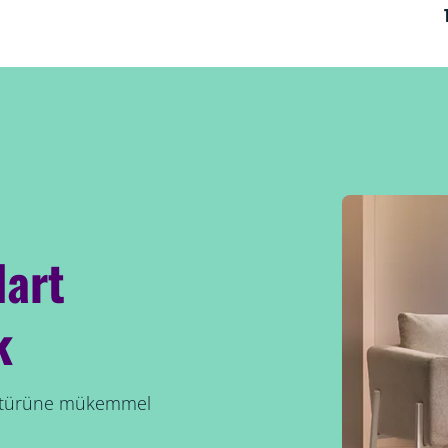
dart
k
matürüne mükemmel