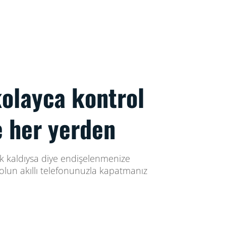
 kolayca kontrol
e her yerden
ık kaldıysa diye endişelenmenize
olun akıllı telefonunuzla kapatmanız