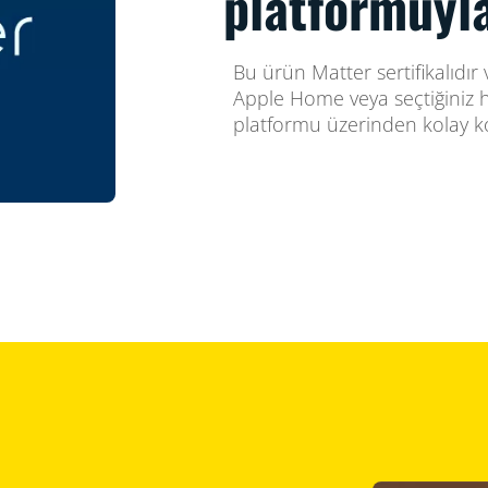
platformuyla
Bu ürün Matter sertifikalıd
Apple Home veya seçtiğiniz he
platformu üzerinden kolay ko