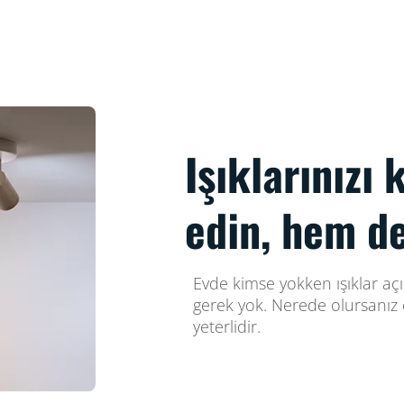
Işıklarınızı
edin, hem d
Evde kimse yokken ışıklar aç
gerek yok. Nerede olursanız 
yeterlidir.