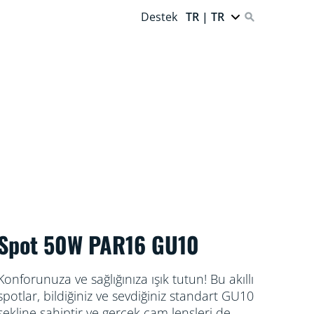
Destek
TR | TR
Spot 50W PAR16 GU10
Konforunuza ve sağlığınıza ışık tutun! Bu akıllı
spotlar, bildiğiniz ve sevdiğiniz standart GU10
şekline sahiptir ve gerçek cam lensleri de