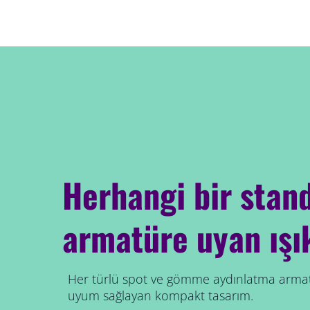
Herhangi bir stan
armatüre uyan ışı
Her türlü spot ve gömme aydınlatma ar
uyum sağlayan kompakt tasarım.