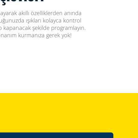
ğlayarak akıllı özelliklerden anında
uğunuzda ışıkları kolayca kontrol
ıp kapanacak şekilde programlayın.
donanım kurmanıza gerek yok!