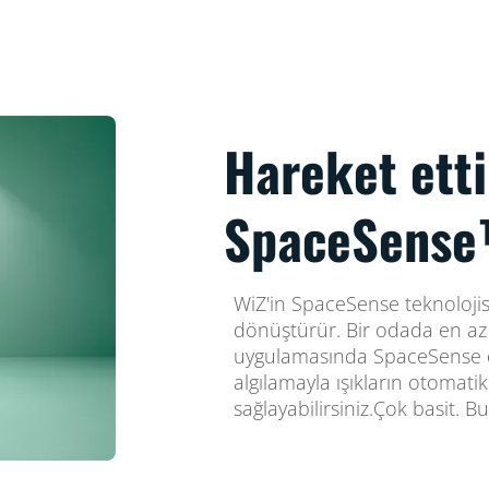
Hareket ett
SpaceSense™
WiZ'in SpaceSense teknolojisi
dönüştürür. Bir odada en az i
uygulamasında SpaceSense özel
algılamayla ışıkların otomati
sağlayabilirsiniz.Çok basit. 