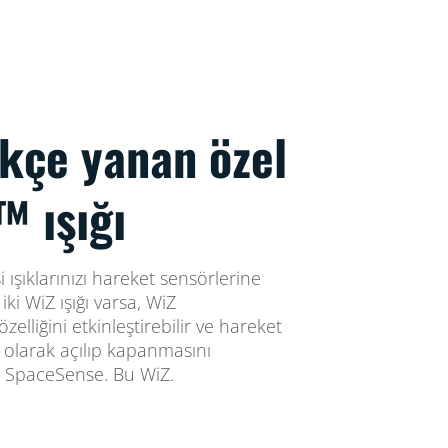
ikçe yanan özel
 ışığı
 ışıklarınızı hareket sensörlerine
ki WiZ ışığı varsa, WiZ
liğini etkinleştirebilir ve hareket
k olarak açılıp kapanmasını
Bu SpaceSense. Bu WiZ.