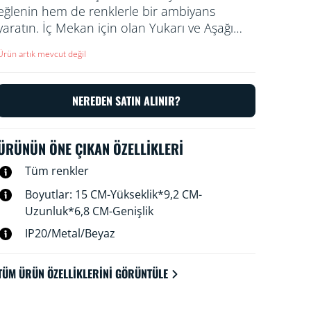
eğlenin hem de renklerle bir ambiyans
yaratın. İç Mekan için olan Yukarı ve Aşağı
Duvar Lambamız yukarıyı ve aşağıyı
Ürün artık mevcut değil
aydınlatarak ilginç ışık şekilleri, gölgeler ve
renkler üretir ve odanıza karakter verir.
NEREDEN SATIN ALINIR?
ÜRÜNÜN ÖNE ÇIKAN ÖZELLIKLERI
Tüm renkler
Boyutlar: 15 CM-Yükseklik*9,2 CM-
Uzunluk*6,8 CM-Genişlik
IP20/Metal/Beyaz
TÜM ÜRÜN ÖZELLIKLERINI GÖRÜNTÜLE