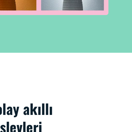
ay akıllı
şlevleri