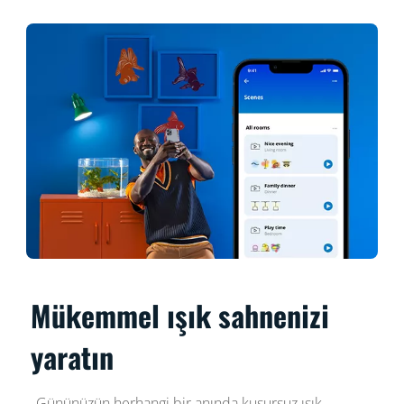
Mükemmel ışık sahnenizi
yaratın
Gününüzün herhangi bir anında kusursuz ışık