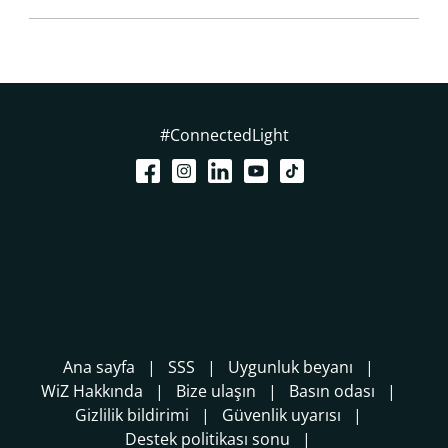
#ConnectedLight
Ana sayfa
SSS
Uygunluk beyanı
WiZ Hakkında
Bize ulaşın
Basın odası
Gizlilik bildirimi
Güvenlik uyarısı
Destek politikası sonu