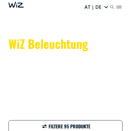
AT | DE
WiZ Beleuchtung
Farbenfroh, clever und anpassbar! Das intelligente
Licht von WiZ macht jeden Tag im Heim einfach,
unterhaltsam und lebendig.
FILTERE 95 PRODUKTE