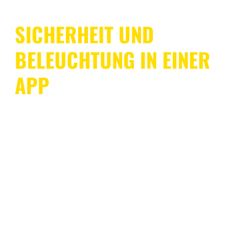
SICHERHEIT UND
BELEUCHTUNG IN EINER
APP
WiZ deckt Dein gesamtes Zuhause mit einem System
ab, dessen Bedienung ebenso einfach ist wie die
Installation. Mithilfe von SpaceSense fungieren
kompatible WiZ Lampen als Bewegungssensoren. Du
benötigst daher keine speziellen Sensoren oder
zusätzliche Verkabelung. Eine einzige App genügt, um
sowohl die Sicherheitsfunktionen als auch die
Beleuchtung zu steuern.