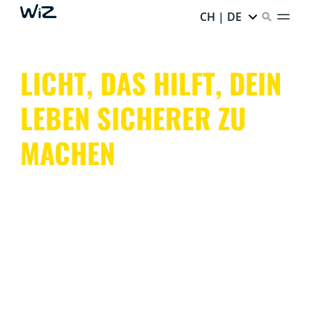
CH | DE
LICHT, DAS HILFT, DEIN
LEBEN SICHERER ZU
MACHEN
Lichter im Innen- und Außenbereich, die Deine
Anwesenheit simulieren und Lichtalarme auslösen,
Kameras mit Nachtsicht und Bewegungserkennung:
WiZ hat Dein ganzes Zuhause im Blick, sowohl im
Innen- als auch im Außenbereich.