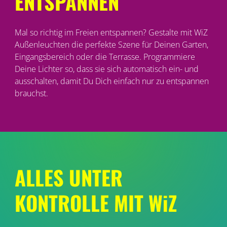
ENTSPANNEN
Mal so richtig im Freien entspannen? Gestalte mit WiZ
Außenleuchten die perfekte Szene für Deinen Garten,
Eingangsbereich oder die Terrasse. Programmiere
Deine Lichter so, dass sie sich automatisch ein- und
ausschalten, damit Du Dich einfach nur zu entspannen
brauchst.
ALLES UNTER
KONTROLLE MIT WiZ