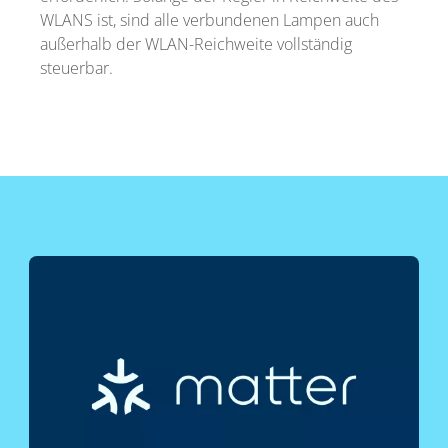
WLANS ist, sind alle verbundenen Lampen auch
außerhalb der WLAN-Reichweite vollständig
steuerbar.